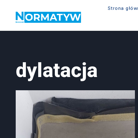
Strona głów
dylatacja