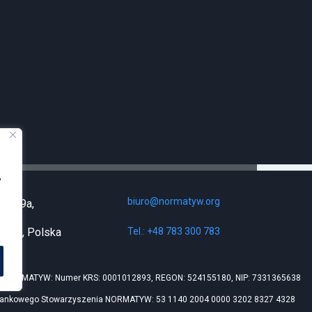
,
biuro@normatyw.org
lęk 29a,
Klęk, Polska
Tel.: +48 783 300 783
e NORMATYW: Numer KRS: 0001012893, REGON: 524155180, NIP: 7331365638
bankowego Stowarzyszenia NORMATYW: 53 1140 2004 0000 3202 8327 4328